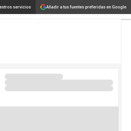
Añadir a tus fuentes preferidas en Google
itan las empresas
estros servicios
Tecnología
Innovación
Ciencia
Inteligencia
Artificial
Ciberseguridad
Calendario
de
Eventos
TIC 2026