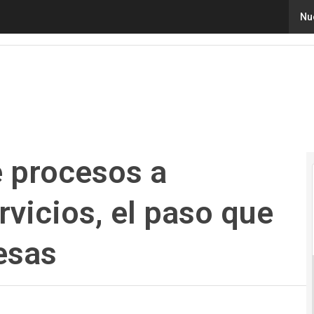
procesos a digitalización de servicios, el paso que neces
Nu
e procesos a
rvicios, el paso que
esas