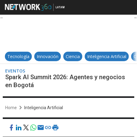
Spark AI Summit 2026: Agentes y
Tecnología
Innovación
Ciencia
Inteligencia Artificial
C
EVENTOS
Spark AI Summit 2026: Agentes y negocios
en Bogotá
Home
Inteligencia Artificial