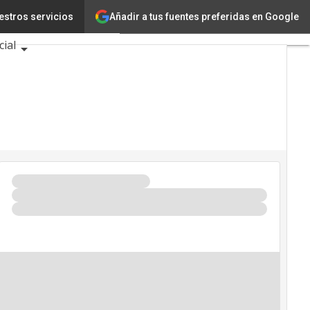
Añadir a tus fuentes preferidas en Google
estros servicios
novación
Ciencia
cial
entos TIC 2026