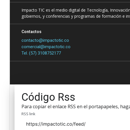
Impacto TIC es el medio digital de Tecnología, Innovación
gobiernos, y conferencias y programas de formación e ins
Contactos
contacto@impactotic.co
comercial@impactotic.co
Tel. (57) 3108752177
Código Rss
Para copiar el enlace RSS en el portapapeles, haga 
RSS link