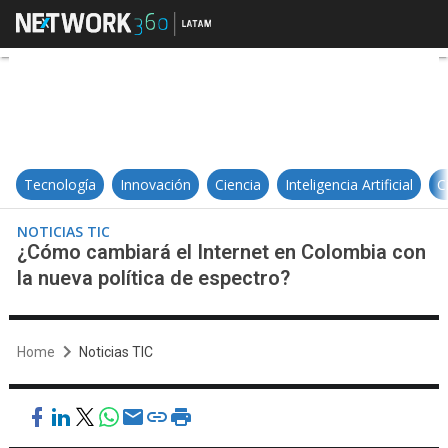
¿Cómo cambiará el Internet en Co
Tecnología
Innovación
Ciencia
Inteligencia Artificial
C
NOTICIAS TIC
¿Cómo cambiará el Internet en Colombia con
la nueva política de espectro?
Home
Noticias TIC