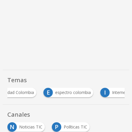
Temas
E
I
idad Colombia
espectro colombia
Internet
Canales
N
P
Noticias TIC
Políticas TIC