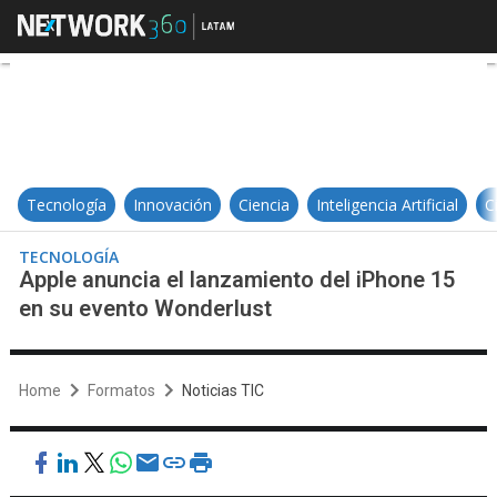
Apple anuncia el lanzamiento del
Tecnología
Innovación
Ciencia
Inteligencia Artificial
C
TECNOLOGÍA
Apple anuncia el lanzamiento del iPhone 15
en su evento Wonderlust
Home
Formatos
Noticias TIC