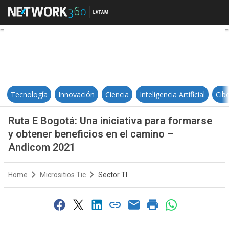
Ruta E Bogotá: Una iniciativa par
Tecnología
Innovación
Ciencia
Inteligencia Artificial
Cib
Ruta E Bogotá: Una iniciativa para formarse
y obtener beneficios en el camino –
Andicom 2021
Home
Micrositios Tic
Sector TI