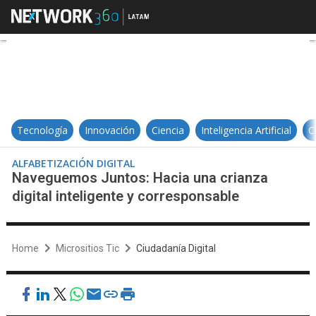
Naveguemos Juntos: Hacia una cri
Tecnología
Innovación
Ciencia
Inteligencia Artificial
C
ALFABETIZACIÓN DIGITAL
Naveguemos Juntos: Hacia una crianza
digital inteligente y corresponsable
Home
Micrositios Tic
Ciudadanía Digital