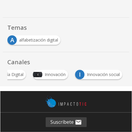
Temas
A
alfabetización digital
Canales
I
danía Digital
Innovación
Innovación social
Suscríbete