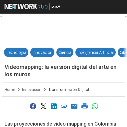
Videomapping: la versión digital d
Tecnología
Innovación
Ciencia
Inteligencia Artificial
Cib
Videomapping: la versión digital del arte en
los muros
Home
Innovación
Transformación Digital
Las proyecciones de video mapping en Colombia