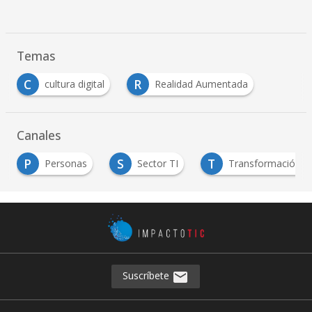
Temas
C
R
cultura digital
Realidad Aumentada
Canales
S
T
Personas
Sector TI
Transformación Digital
Suscríbete