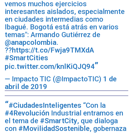
vemos muchos ejercicios
interesantes aislados, especialmente
en ciudades intermedias como
Ibagué. Bogotá está atrás en varios
temas": Armando Gutiérrez de
@anapcolombia
.
??
https://t.co/Fwja9TMXdA
#SmartCities
pic.twitter.com/knlKiQJQ94
— Impacto TIC (@ImpactoTIC)
1 de
abril de 2019
#CiudadesInteligentes
“Con la
#4Revolución
Industrial entramos en
el tema de
#SmartCity
, que dialoga
con
#MovilidadSostenible
, gobernaza