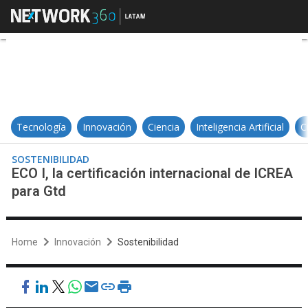
ECO I, la certificación internacion
Tecnología
Innovación
Ciencia
Inteligencia Artificial
C
SOSTENIBILIDAD
ECO I, la certificación internacional de ICREA
para Gtd
Home
Innovación
Sostenibilidad