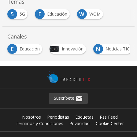
Temas
5
E
W
5G
Educación
WOM
Canales
E
N
Educación
Innovación
Noticias TIC
Suscríbete
Nosotros
Periodistas
Etiquetas
Rss Feed
Terminos y Condiciones
Privacidad
Cookie Center