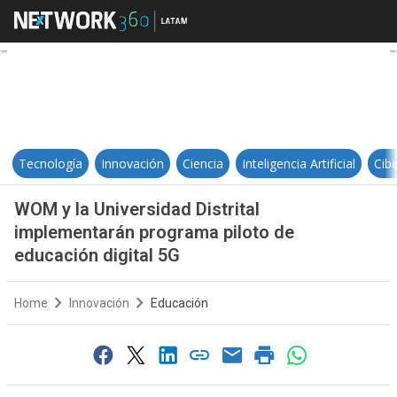
WOM y la Universidad Distrital im
Tecnología
Innovación
Ciencia
Inteligencia Artificial
Cib
WOM y la Universidad Distrital
implementarán programa piloto de
educación digital 5G
Home
Innovación
Educación