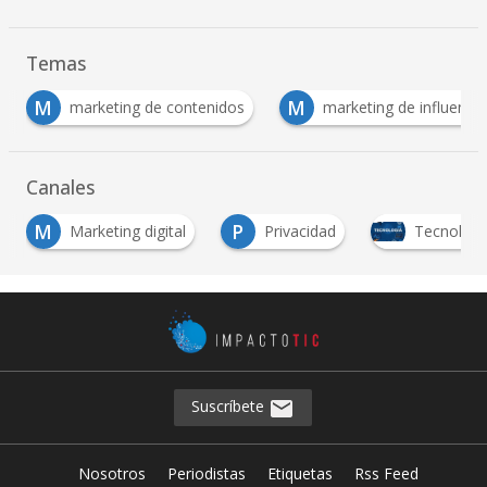
Temas
M
M
s
marketing de influencia
Marketing Online
Canales
M
P
Marketing digital
Privacidad
Tecnología
Suscríbete
Nosotros
Periodistas
Etiquetas
Rss Feed