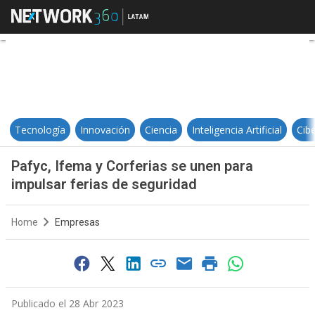
Pafyc, Ifema y Corferias se unen 
Tecnología
Innovación
Ciencia
Inteligencia Artificial
Cib
Pafyc, Ifema y Corferias se unen para
impulsar ferias de seguridad
Home
Empresas
Publicado el 28 Abr 2023