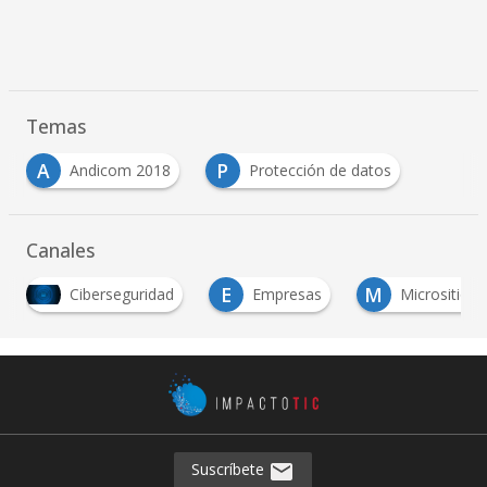
Temas
A
P
Andicom 2018
Protección de datos
…
Canales
E
M
Ciberseguridad
Empresas
Micrositios-
Suscríbete