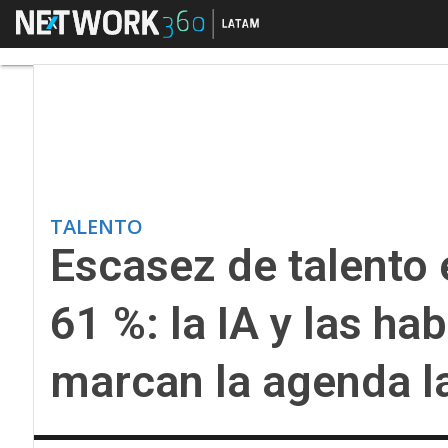
Menú
Escasez de talento en
TALENTO
Escasez de talento 
61 %: la IA y las h
marcan la agenda l