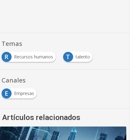
Temas
R
T
Recursos humanos
talento
Canales
E
Empresas
Artículos relacionados