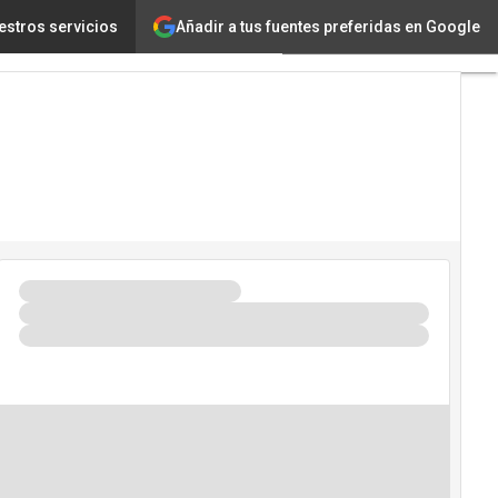
Añadir a tus fuentes preferidas en Google
marcan la agenda laboral de 2026
estros servicios
Tecnología
Innovación
Ciencia
Inteligencia
Artificial
Ciberseguridad
Calendario
de
Eventos
TIC 2026