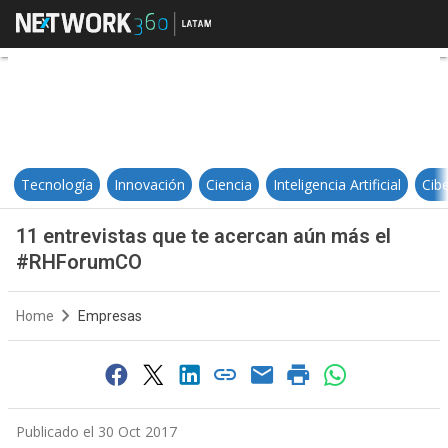
11 entrevistas que te acercan 
Tecnología
Innovación
Ciencia
Inteligencia Artificial
Cib
11 entrevistas que te acercan aún más el
#RHForumCO
Home
Empresas
Publicado el 30 Oct 2017