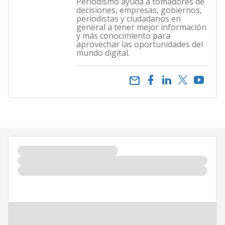
Periodismo ayuda a tomadores de
decisiones, empresas, gobiernos,
periodistas y ciudadanos en
general a tener mejor información
y más conocimiento para
aprovechar las oportunidades del
mundo digital.
email