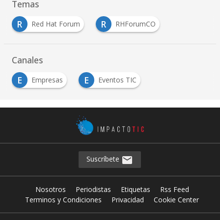
Temas
R
R
Red Hat Forum
RHForumCO
Canales
E
E
Empresas
Eventos TIC
Suscríbete
Nosotros
Periodistas
Etiquetas
Rss Feed
Terminos y Condiciones
Privacidad
Cookie Center