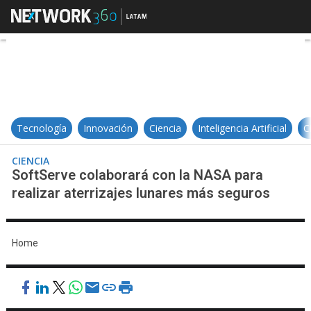
SoftServe colaborará con la NASA 
Tecnología
Innovación
Ciencia
Inteligencia Artificial
C
CIENCIA
SoftServe colaborará con la NASA para
realizar aterrizajes lunares más seguros
Home