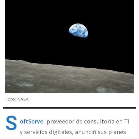
Foto: NASA
S
oftServe
, proveedor de consultoría en TI
y servicios digitales, anunció sus planes