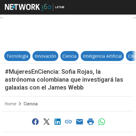
#MujeresEnCiencia: Sofia Rojas, 
Tecnología
Innovación
Ciencia
Inteligencia Artificial
Cib
#MujeresEnCiencia: Sofia Rojas, la
astrónoma colombiana que investigará las
galaxias con el James Webb
Home
Ciencia