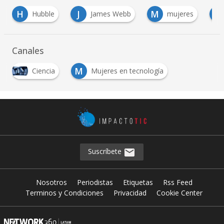
H
J
M
T
Hubble
James Webb
mujeres
Canales
M
Ciencia
Mujeres en tecnología
Suscríbete
Nosotros
Periodistas
Etiquetas
Rss Feed
Terminos y Condiciones
Privacidad
Cookie Center