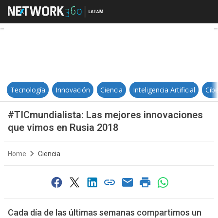
#TICmundialista: Las mejores in
Tecnología
Innovación
Ciencia
Inteligencia Artificial
Cib
#TICmundialista: Las mejores innovaciones
que vimos en Rusia 2018
Home
Ciencia
Cada día de las últimas semanas compartimos un