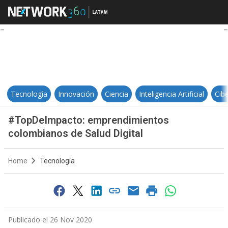
#TopDeImpacto: emprendimientos 
Tecnología
Innovación
Ciencia
Inteligencia Artificial
Cib
#TopDeImpacto: emprendimientos
colombianos de Salud Digital
Home
Tecnología
Publicado el 26 Nov 2020