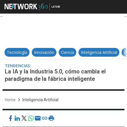
La IA y la Industria 5.0, cómo camb
Tecnología
Innovación
Ciencia
Inteligencia Artificial
C
TENDENCIAS:
La IA y la Industria 5.0, cómo cambia el
paradigma de la fábrica inteligente
Home
Inteligencia Artificial