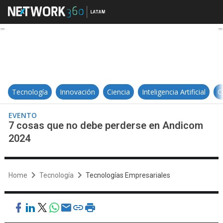
7 cosas que no debe perderse e
Tecnología
Innovación
Ciencia
Inteligencia Artificial
C
EVENTO
7 cosas que no debe perderse en Andicom
2024
Home
Tecnología
Tecnologías Empresariales