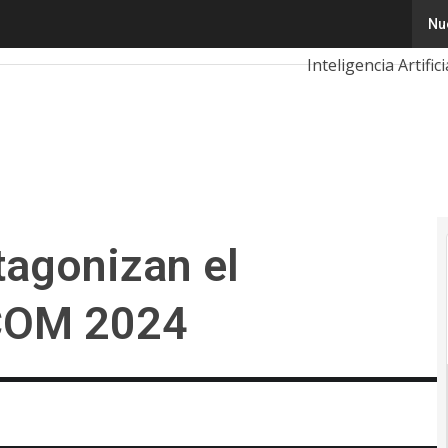
agonizan el precongreso ANDICOM 2024
Nu
Tecnología
Inn
Inteligencia Artifici
Calendario de Eve
tagonizan el
COM 2024