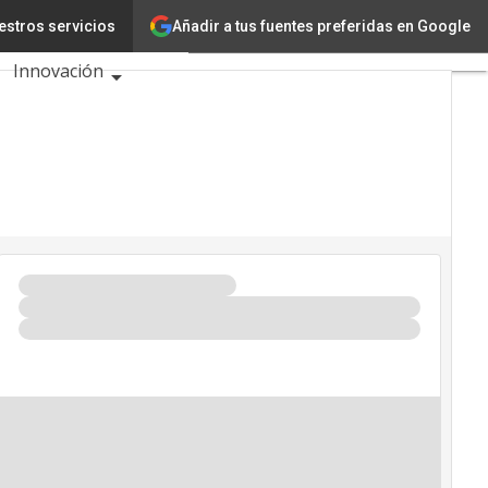
Añadir a tus fuentes preferidas en Google
24
estros servicios
Tecnología
Innovación
Ciencia
Inteligencia Artificial
Ciberseguridad
Calendario de
Eventos TIC 2026