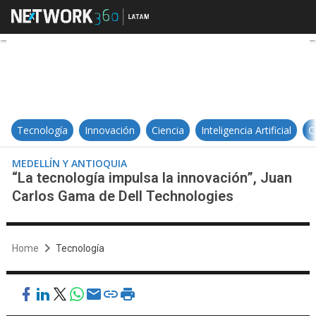
“La tecnología impulsa la innovac
Tecnología
Innovación
Ciencia
Inteligencia Artificial
C
MEDELLÍN Y ANTIOQUIA
“La tecnología impulsa la innovación”, Juan
Carlos Gama de Dell Technologies
Home
Tecnología