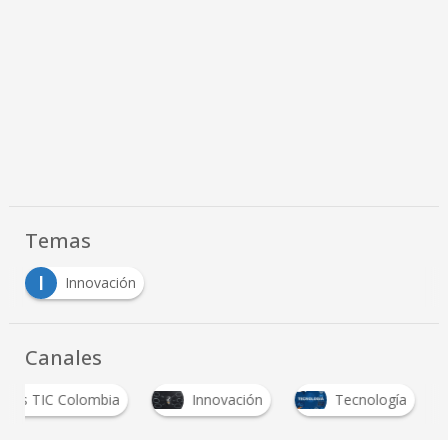
Temas
I
Innovación
Canales
Foros TIC Colombia
Innovación
Tecnología