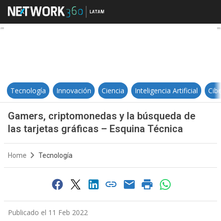
Gamers, criptomonedas y la búsqu
Tecnología
Innovación
Ciencia
Inteligencia Artificial
Cib
Gamers, criptomonedas y la búsqueda de
las tarjetas gráficas – Esquina Técnica
Home
Tecnología
Publicado el 11 Feb 2022