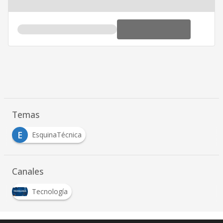
Temas
E
EsquinaTécnica
Canales
Tecnología