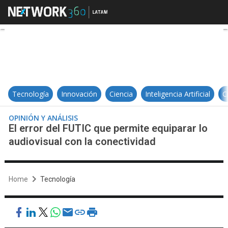
El error del FUTIC que permite equ
Tecnología
Innovación
Ciencia
Inteligencia Artificial
C
OPINIÓN Y ANÁLISIS
El error del FUTIC que permite equiparar lo
audiovisual con la conectividad
Home
Tecnología