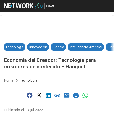
Economía del Creador: Tecnologí
Tecnología
Innovación
Ciencia
Inteligencia Artificial
Cib
Economía del Creador: Tecnología para
creadores de contenido – Hangout
Home
Tecnología
Publicado el 13 Jul 2022