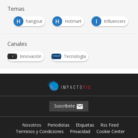
Temas
H
H
I
to
hangout
Hotmart
Influencers
Canales
Innovación
Tecnología
Suscríbete
Nosotros
Periodistas
Etiquetas
Rss Feed
Terminos y Condiciones
Privacidad
Cookie Center