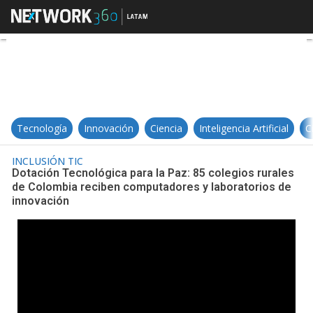
Dotación Tecnológica para la Paz:
Tecnología
Innovación
Ciencia
Inteligencia Artificial
C
INCLUSIÓN TIC
Dotación Tecnológica para la Paz: 85 colegios rurales
de Colombia reciben computadores y laboratorios de
innovación