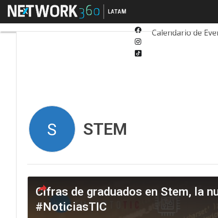
Twitter
Menú
Tecnología
Inn
Linkedin
Facebook
Calendario de Eve
Instagram
Tiktok
STEM
S
Cifras de graduados en Stem, la n
#NoticiasTIC