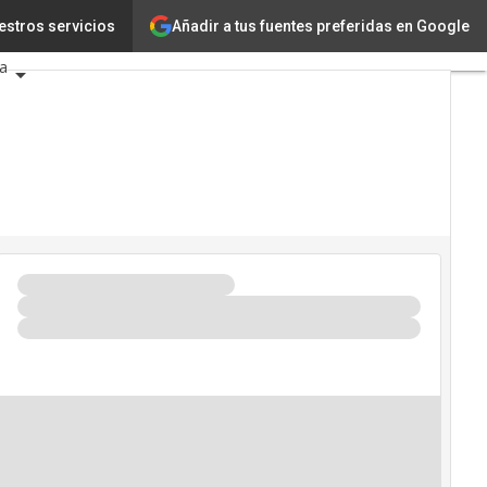
Añadir a tus fuentes preferidas en Google
logía
estros servicios
Innovación
ia
encia Artificial
seguridad
dario de Eventos TIC 2026