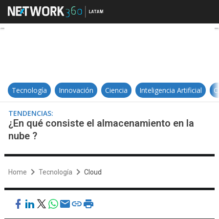
¿En qué consiste el almacenamie
Tecnología
Innovación
Ciencia
Inteligencia Artificial
C
TENDENCIAS:
¿En qué consiste el almacenamiento en la
nube ?
Home
Tecnología
Cloud