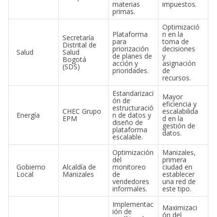
materias
impuestos.
primas.
Optimizació
Plataforma
n en la
Secretaría
para
toma de
Distrital de
priorización
decisiones
Salud
Salud
de planes de
y
Bogotá
acción y
asignación
(SDS)
prioridades.
de
recursos.
Estandarizaci
Mayor
ón de
eficiencia y
estructuració
CHEC Grupo
escalabilida
Energía
n de datos y
EPM
d en la
diseño de
gestión de
plataforma
datos.
escalable.
Optimización
Manizales,
del
primera
Gobierno
Alcaldía de
monitoreo
ciudad en
Local
Manizales
de
establecer
vendedores
una red de
informales.
este tipo.
Implementac
Maximizaci
ión de
ón del