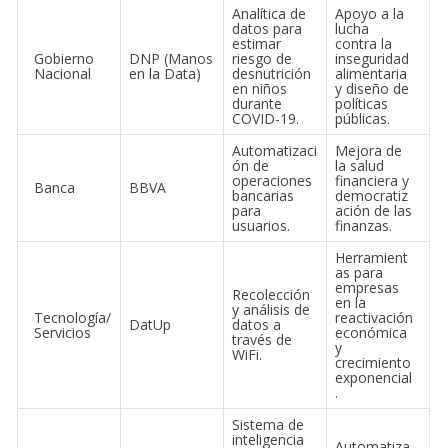
Analítica de
Apoyo a la
datos para
lucha
estimar
contra la
Gobierno
DNP (Manos
riesgo de
inseguridad
Nacional
en la Data)
desnutrición
alimentaria
en niños
y diseño de
durante
políticas
COVID-19.
públicas.
Automatizaci
Mejora de
ón de
la salud
operaciones
financiera y
Banca
BBVA
bancarias
democratiz
para
ación de las
usuarios.
finanzas.
Herramient
as para
empresas
Recolección
en la
y análisis de
Tecnología/
reactivación
DatUp
datos a
Servicios
económica
través de
y
WiFi.
crecimiento
exponencial
.
Sistema de
inteligencia
Automatiza