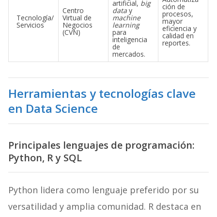
artificial,
big
ción de
Centro
data
y
procesos,
Tecnología/
Virtual de
machine
mayor
Servicios
Negocios
learning
eficiencia y
(CVN)
para
calidad en
inteligencia
reportes.
de
mercados.
Herramientas y tecnologías clave
en Data Science
Principales lenguajes de programación:
Python, R y SQL
Python lidera como lenguaje preferido por su
versatilidad y amplia comunidad. R destaca en