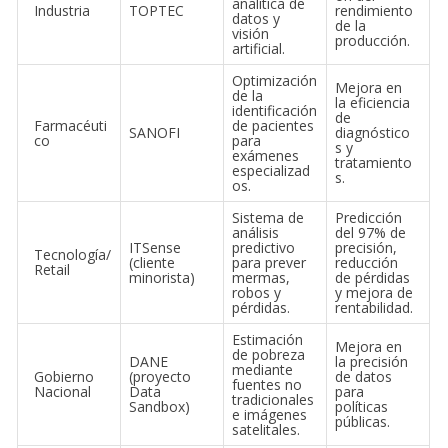
analítica de
Industria
TOPTEC
rendimiento
datos y
de la
visión
producción.
artificial.
Optimización
Mejora en
de la
la eficiencia
identificación
de
Farmacéuti
de pacientes
SANOFI
diagnóstico
co
para
s y
exámenes
tratamiento
especializad
s.
os.
Sistema de
Predicción
análisis
del 97% de
ITSense
predictivo
precisión,
Tecnología/
(cliente
para prever
reducción
Retail
minorista)
mermas,
de pérdidas
robos y
y mejora de
pérdidas.
rentabilidad.
Estimación
Mejora en
de pobreza
DANE
la precisión
mediante
Gobierno
(proyecto
de datos
fuentes no
Nacional
Data
para
tradicionales
Sandbox)
políticas
e imágenes
públicas.
satelitales.