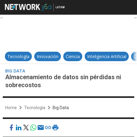
Almacenamiento de datos sin pér
Tecnología
Innovación
Ciencia
Inteligencia Artificial
C
BIG DATA
Almacenamiento de datos sin pérdidas ni
sobrecostos
Home
Tecnología
Big Data