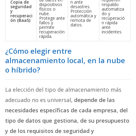
Copia de
n ante
dispositivos
respaldo
seguridad
desastres.
físicos o
automatiza
y
Protección
nube.
do y
recuperaci
automática y
Protege ante
recuperació
ón (BaaS)
remota de
fallos y
n rápida
datos.
permite
ante
recuperación
incidentes.
rápida.
¿Cómo elegir entre
almacenamiento local, en la nube
o híbrido?
La elección del tipo de almacenamiento más
adecuado no es universal
, depende de las
necesidades específicas de cada empresa, del
tipo de datos que gestiona, de su presupuesto
y de los requisitos de seguridad y