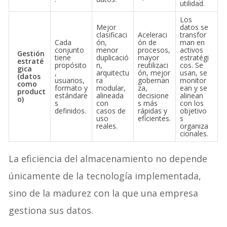
utilidad.
Los
Mejor
datos se
clasificaci
Aceleraci
transfor
Cada
ón,
ón de
man en
conjunto
menor
procesos,
activos
Gestión
tiene
duplicació
mayor
estratégi
estraté
propósito
n,
reutilizaci
cos. Se
gica
,
arquitectu
ón, mejor
usan, se
(datos
usuarios,
ra
gobernan
monitor
como
formato y
modular,
za,
ean y se
product
estándare
alineada
decisione
alinean
o)
s
con
s más
con los
definidos.
casos de
rápidas y
objetivo
uso
eficientes.
s
reales.
organiza
cionales.
La eficiencia del almacenamiento no depende
únicamente de la tecnología implementada,
sino de la madurez con la que una empresa
gestiona sus datos.