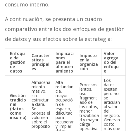
consumo interno.
A continuación, se presenta un cuadro
comparativo entre los dos enfoques de gestión
de datos y sus efectos sobre la estrategia:
Enfoqu
Implicaci
Valor
Caracterí
Impacto
e de
ones
agrega
sticas
en la
gestión
para el
do del
principal
organiza
de
almacen
enfoqu
es
ción
datos
amiento
e
Los
Almacena
Alta
Procesos
datos
miento
redundan
lentos,
existen
masivo,
cia,
uso
pero no
Gestión
sin
mayor
fragment
se
tradicio
estructur
ocupació
ado de
articulan
nal
a clara.
n de
los datos,
al valor
(datos
Se
espacio,
menor
del
como
prioriza el
dificultad
trazabilida
negocio.
insumo)
volumen
para
d y mayor
Generan
sobre el
recuperar
carga
costo
propósito
y limpiar
operativa.
más que
.
datos.