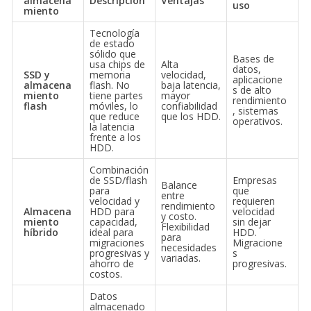
almacena
Descripción
Ventajas
uso
miento
Tecnología
de estado
sólido que
Bases de
usa chips de
Alta
datos,
SSD y
memoria
velocidad,
aplicacione
almacena
flash. No
baja latencia,
s de alto
miento
tiene partes
mayor
rendimiento
flash
móviles, lo
confiabilidad
, sistemas
que reduce
que los HDD.
operativos.
la latencia
frente a los
HDD.
Combinación
de SSD/flash
Empresas
Balance
para
que
entre
velocidad y
requieren
rendimiento
Almacena
HDD para
velocidad
y costo.
miento
capacidad,
sin dejar
Flexibilidad
híbrido
ideal para
HDD.
para
migraciones
Migracione
necesidades
progresivas y
s
variadas.
ahorro de
progresivas.
costos.
Datos
almacenado