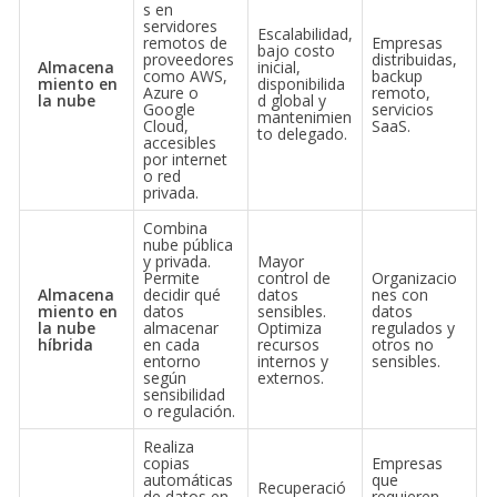
s en
servidores
Escalabilidad,
remotos de
Empresas
bajo costo
proveedores
distribuidas,
Almacena
inicial,
como AWS,
backup
miento en
disponibilida
Azure o
remoto,
la nube
d global y
Google
servicios
mantenimien
Cloud,
SaaS.
to delegado.
accesibles
por internet
o red
privada.
Combina
nube pública
y privada.
Mayor
Permite
control de
Organizacio
Almacena
decidir qué
datos
nes con
miento en
datos
sensibles.
datos
la nube
almacenar
Optimiza
regulados y
híbrida
en cada
recursos
otros no
entorno
internos y
sensibles.
según
externos.
sensibilidad
o regulación.
Realiza
copias
Empresas
automáticas
que
Recuperació
de datos en
requieren