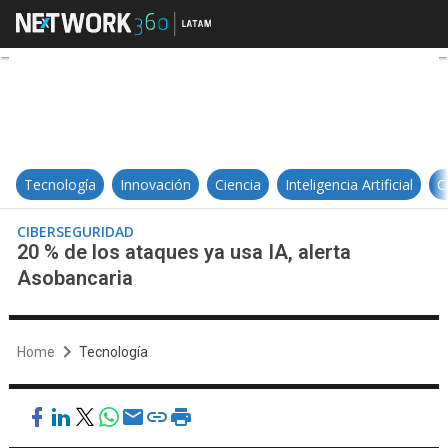
20 % de los ataques ya usa IA, ale
Tecnología
Innovación
Ciencia
Inteligencia Artificial
C
CIBERSEGURIDAD
20 % de los ataques ya usa IA, alerta
Asobancaria
Home
Tecnología