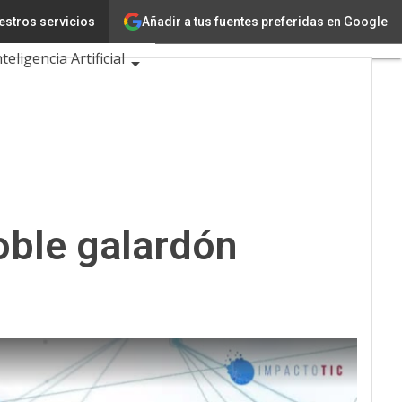
Añadir a tus fuentes preferidas en Google
estros servicios
Innovación
nteligencia Artificial
idad
de Eventos TIC 2026
oble galardón