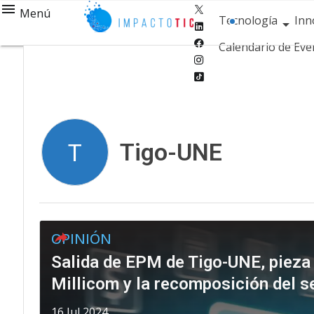
Twitter
Menú
Tecnología
Inn
Linkedin
Facebook
Calendario de Eve
Instagram
Tiktok
Tigo-UNE
T
OPINIÓN
Salida de EPM de Tigo-UNE, pieza 
Millicom y la recomposición del s
16 Jul 2024