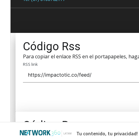
Código Rss
Para copiar el enlace RSS en el portapapeles, haga 
RSS link
Código Rss
Tu contenido, tu privacidad!
Para copiar el enlace RSS en el portapapeles, haga 