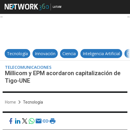
Millicom y EPM acordaron capital
Tecnología
Innovación
Ciencia
Inteligencia Artificial
C
TELECOMUNICACIONES
Millicom y EPM acordaron capitalización de
Tigo-UNE
Home
Tecnología