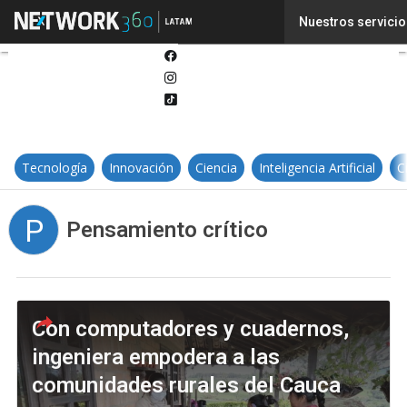
Twitter
Nuestros servicio
Linkedin
Facebook
Instagram
Tiktok
Tecnología
Innovación
Ciencia
Inteligencia Artificial
C
P
Pensamiento crítico
Con computadores y cuadernos,
ingeniera empodera a las
comunidades rurales del Cauca