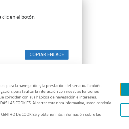
clic en el botón.
COPIAR ENLACE
as para la navegación y la prestación del servicio. También
clic en el botón.
ación, para facilitar la interacción con nuestras funciones
que coincidan con sus hábitos de navegación e intereses.
AS LAS COOKIES. Al cerrar esta nota informativa, usted continúa
o CENTRO DE COOKIES y obtener más información sobre las
.
COPIAR ENLACE