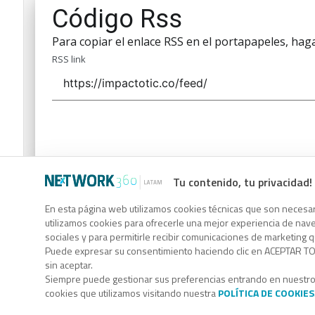
Código Rss
Para copiar el enlace RSS en el portapapeles, haga 
RSS link
Tu contenido, tu privacidad!
Código Rss
En esta página web utilizamos cookies técnicas que son necesari
Para copiar el enlace RSS en el portapapeles, haga 
utilizamos cookies para ofrecerle una mejor experiencia de naveg
sociales y para permitirle recibir comunicaciones de marketing 
RSS link
Puede expresar su consentimiento haciendo clic en ACEPTAR TOD
sin aceptar.
Siempre puede gestionar sus preferencias entrando en nuestr
cookies que utilizamos visitando nuestra
POLÍTICA DE COOKIES