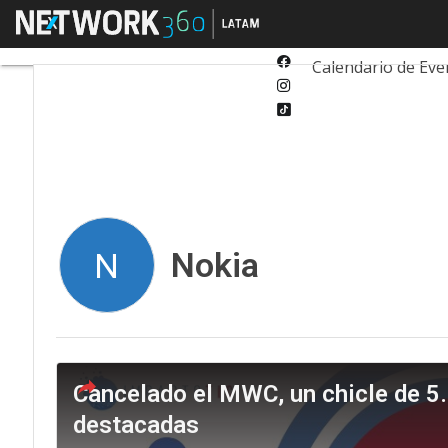
Twitter
Menú
Tecnología
Inn
Linkedin
Facebook
Calendario de Eve
Instagram
Tiktok
Nokia
N
Cancelado el MWC, un chicle de 5.
destacadas