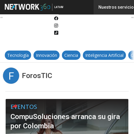
Twitter
Nuestros servicio
Linkedin
Facebook
Instagram
Tiktok
Tecnología
Innovación
Ciencia
Inteligencia Artificial
C
F
ForosTIC
EVENTOS
CompuSoluciones arranca su gira
por Colombia