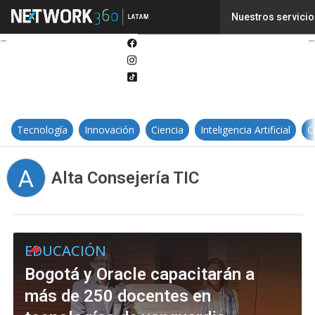
Twitter
Nuestros servicio
Linkedin
Facebook
Instagram
Tiktok
Tecnología
Innovación
Ciencia
Inteligencia Artificial
C
A
Alta Consejería TIC
EDUCACIÓN
Bogotá y Oracle capacitarán a
más de 250 docentes en