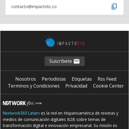
content_copy
contacto@impactotic.co
Suscríbete
Nosotros
Periodistas
Etiquetas
Rss Feed
Terminos y Condiciones
Privacidad
Cookie Center
es la red en Hispanoamérica de revistas y
Nextwork360 Latam
medios de comunicación digitales B2B sobre temas de
transformación digital e innovación empresarial. Su misión es