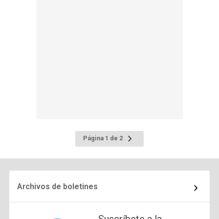
Ir
Página 1 de 2
a
la
página
siguiente
Archivos de boletines
Suscríbete a la