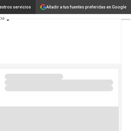
Añadir a tus fuentes preferidas en Google
ología
estros servicios
Innovación
cia
igencia Artificial
rseguridad
ndario de Eventos TIC
6