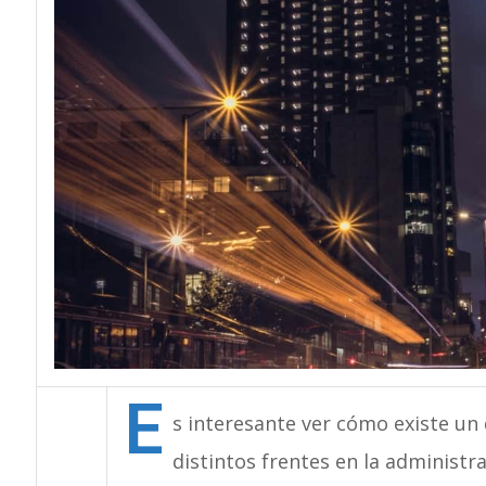
E
s interesante ver cómo existe un 
distintos frentes en la administr