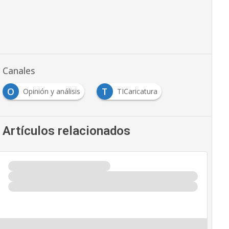
Canales
O
T
Opinión y análisis
TICaricatura
Artículos relacionados