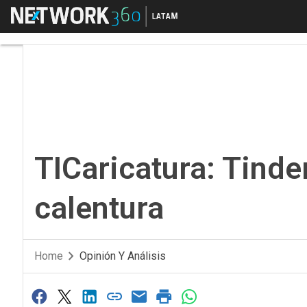
Menú
TICaricatura: Tinder, 
TICaricatura: Tinder
calentura
Home
Opinión Y Análisis