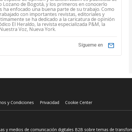
o Lozano de Bogotá, y los primeros en conocerlo
es ha enfocado una buena parte de su trabajo. Como
trabajado con importantes revistas, editoriales y
ltimamente se ha dedicado a la caricatura de opinión
dico El Heraldo, la revista especializada P&M, la
o Nuestra Voz, Nueva York.
email
Sígueme en
nos y Condiciones
Privacidad
Cookie Center
tas y medios de comunicación digitales B2B sobre temas de transform