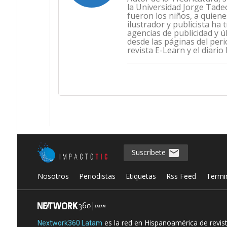
la Universidad Jorge Tade
fueron los niños, a quien
ilustrador y publicista ha 
agencias de publicidad y ú
desde las páginas del perió
revista E-Learn y el diari
Suscríbete
Nosotros
Periodistas
Etiquetas
Rss Feed
Termi
es la red en Hispanoamérica de revis
Nextwork360 Latam