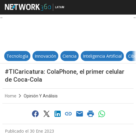
#TICaricatura: ColaPhone, el prim
Tecnología
Innovación
Ciencia
Inteligencia Artificial
Cib
#TICaricatura: ColaPhone, el primer celular
de Coca-Cola
Home
Opinión Y Análisis
Publicado el 30 Ene 2023