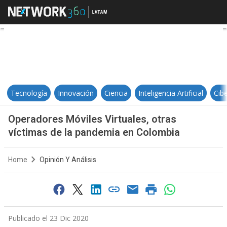
Operadores Móviles Virtuales, ot
Tecnología
Innovación
Ciencia
Inteligencia Artificial
Cib
Operadores Móviles Virtuales, otras
víctimas de la pandemia en Colombia
Home
Opinión Y Análisis
Publicado el 23 Dic 2020