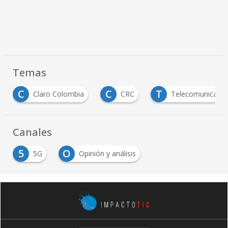
Temas
C
T
Claro Colombia
CRC
Telecomunicaciones
Canales
5
O
5G
Opinión y análisis