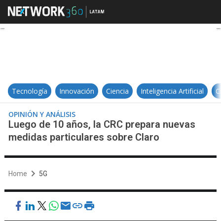
Luego de 10 años, la CRC prepara
Tecnología
Innovación
Ciencia
Inteligencia Artificial
C
OPINIÓN Y ANÁLISIS
Luego de 10 años, la CRC prepara nuevas
medidas particulares sobre Claro
Home
5G