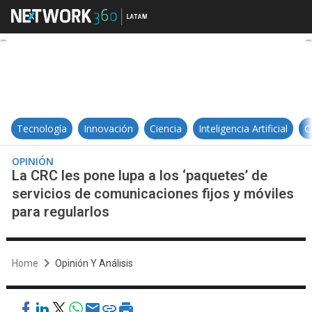
La CRC les pone lupa a los ‘paque
Tecnología
Innovación
Ciencia
Inteligencia Artificial
C
OPINIÓN
La CRC les pone lupa a los ‘paquetes’ de
servicios de comunicaciones fijos y móviles
para regularlos
Home
Opinión Y Análisis