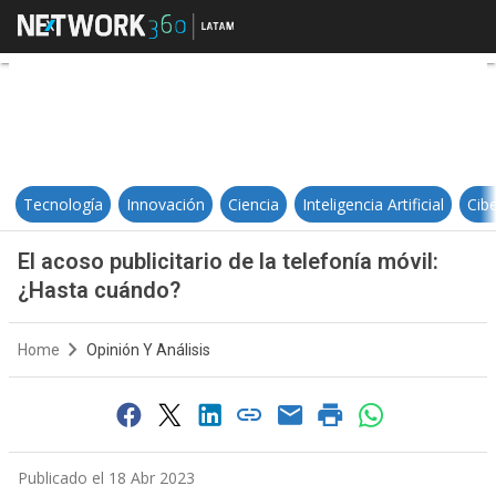
El acoso publicitario de la telefo
Tecnología
Innovación
Ciencia
Inteligencia Artificial
Cib
El acoso publicitario de la telefonía móvil:
¿Hasta cuándo?
Home
Opinión Y Análisis
Publicado el 18 Abr 2023