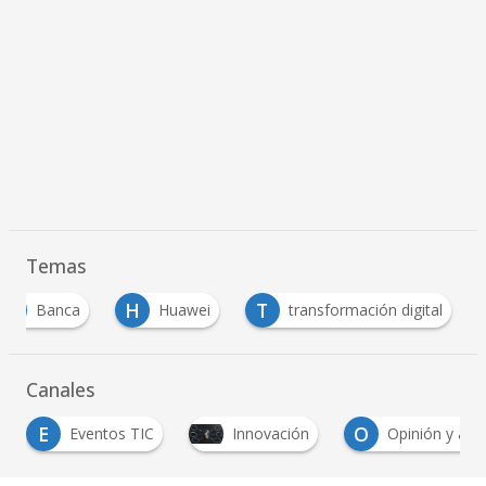
Temas
B
H
T
Banca
Huawei
transformación digital
…
Canales
E
O
Eventos TIC
Innovación
Opinión y anális